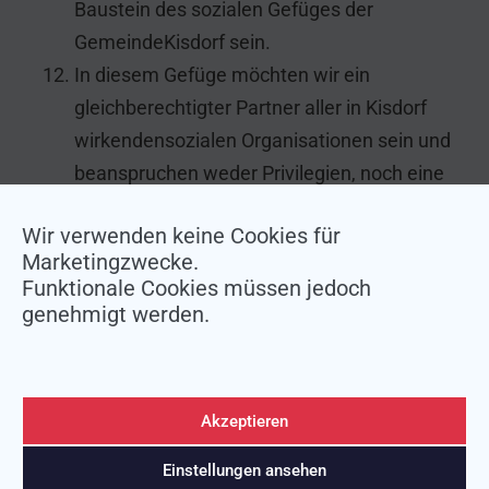
Baustein des sozialen Gefüges der
GemeindeKisdorf sein.
In diesem Gefüge möchten wir ein
gleichberechtigter Partner aller in Kisdorf
wirkendensozialen Organisationen sein und
beanspruchen weder Privilegien, noch eine
Sonderstellung.
Wir verwenden keine Cookies für
Zu diesen Organisationen möchten wir nicht
Marketingzwecke.
als Konkurrent, sondern als
Funktionale Cookies müssen jedoch
gleichberechtigtwirkender Partner eine
genehmigt werden.
stete und offene Verbindung halten.
Akzeptieren
© 2026 — BSV-Kisdorf e.V. | Alle Rechte vorbehalten.
Einstellungen ansehen
Datenschutzerklärung
|
Impressum
|
Kontakt