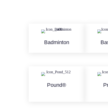
Badminton
Bas
Pound®
Pr