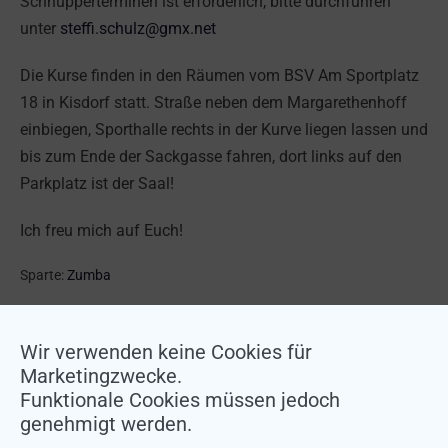
Schnupperterminen ist erforderlich, bitte durchführen
unter
steffi.schulz@gmx.net
Die Kurse finden in den Räumen vom BSV Am Sportplatz
18 in Kisdorf statt. Straße neben dem Margarethenhoff
einbiegen, Sporthalle rechts in der Kurve liegen lassen und
bis zum Ende der Sackgasse fahren, dort links auf den
Parkplatz ist der Saal!
Ich freu mich auf Euch!
Sparte:
Zumba
← STRONG Nation™ im BSV Kisdorf
Handballsparte sucht Trainer →
Wir verwenden keine Cookies für
Marketingzwecke.
Funktionale Cookies müssen jedoch
genehmigt werden.